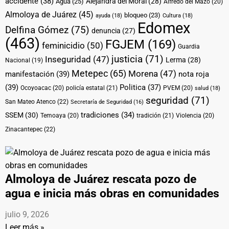
accidente
(38)
Alejandra del Moral
(28)
Agua
(25)
Alfredo del Mazo
(20)
Almoloya de Juárez
(45)
bloqueo
(23)
ayuda
(18)
Cultura
(18)
Edomex
Delfina Gómez
(75)
denuncia
(27)
(463)
FGJEM
(169)
feminicidio
(50)
Guardia
justicia
(71)
Inseguridad
(47)
Lerma
(28)
Nacional
(19)
Metepec
(65)
Morena
(47)
manifestación
(39)
nota roja
(39)
Politica
(37)
Ocoyoacac
(20)
policía estatal
(21)
PVEM
(20)
salud
(18)
seguridad
(71)
San Mateo Atenco
(22)
Secretaría de Seguridad
(16)
tradiciones
(34)
SSEM
(30)
Temoaya
(20)
tradición
(21)
Violencia
(20)
Zinacantepec
(22)
Almoloya de Juárez rescata pozo de
agua e inicia más obras en comunidades
julio 9, 2026
Leer más »