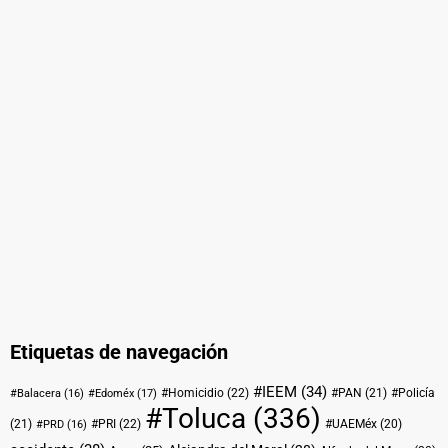
Etiquetas de navegación
#IEEM
(34)
#Homicidio
(22)
#PAN
(21)
#Policía
#Balacera
(16)
#Edoméx
(17)
#Toluca
(336)
(21)
#PRI
(22)
#UAEMéx
(20)
#PRD
(16)