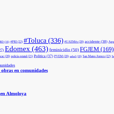
#Toluca
(336)
accidente
(38)
Agu
#PRI
(22)
#UAEMéx
(20)
PRD
(16)
Edomex
(463)
FGJEM
(169)
feminicidio
(50)
27)
Politica
(37)
cac
(20)
policía estatal
(21)
PVEM
(20)
San Mateo Atenco
(22)
salud
(18)
S
s obras en comunidades
s en Almoloya