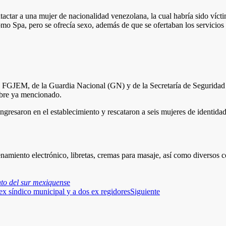
actar a una mujer de nacionalidad venezolana, la cual habría sido vícti
 como Spa, pero se ofrecía sexo, además de que se ofertaban los servic
e la FGJEM, de la Guardia Nacional (GN) y de la Secretaría de Segurid
mbre ya mencionado.
 ingresaron en el establecimiento y rescataron a seis mujeres de identid
namiento electrónico, libretas, cremas para masaje, así como diversos c
nto del sur mexiquens
e
síndico municipal y a dos ex regidores
Siguiente