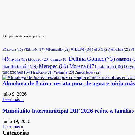
Etiquetas de navegación
#IEEM
(34)
#Homicidio
(22)
#PAN
(21)
#Policía
(21)
#Edoméx
(17)
#Balacera
(16)
#
Delfina Gómez
(75)
(45)
denuncia
(
bloqueo
(23)
ayuda
(18)
Cultura
(18)
Metepec
(65)
Morena
(47)
manifestación
(39)
nota roja
(39)
Ocoyoa
tradiciones
(34)
tradición
(21)
Violencia
(20)
Zinacantepec
(22)
Almoloya de Juárez rescata pozo de agua e inicia má
julio 9, 2026
Leer más »
Mundialito Intermunicipal DIF 2026 reúne a familia
junio 19, 2026
Leer más »
Categorías