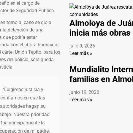
eñó en el cargo de
ctor de Seguridad Pública.
Almoloya de Juár
 en torno al caso se dio a
r la detención de una
inicia más obra
a que podría estar
onada con el ahora homicidio
julio 9, 2026
l cártel Unión Tepito, para los
Leer más »
res del policía, sólo queda
usticia.
Mundialito Inter
familias en Almo
“Exigimos justicia y
junio 19, 2026
confiamos en que las
Leer más »
autoridades hagan su
rabajo. Nuestra prioridad
fue principalmente la
ecuperación de mi padre,