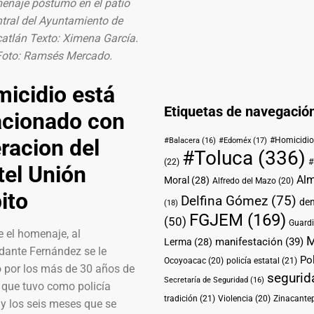
naje póstumo en el patio
tral del Ayuntamiento de
atlán Texto: Ximena García.
Foto: Ramsés Mercado.
icidio está
Etiquetas de navegació
acionado con
racion del
#Homicidio
#Balacera
(16)
#Edoméx
(17)
#Toluca
(336)
(22)
#
tel Unión
Alm
Moral
(28)
Alfredo del Mazo
(20)
ito
Delfina Gómez
(75)
de
(18)
FGJEM
(169)
(50)
Guardi
 el homenaje, al
M
manifestación
(39)
Lerma
(28)
ante Fernández se le
Pol
Ocoyoacac
(20)
policía estatal
(21)
ó por los más de 30 años de
segurid
Secretaría de Seguridad
(16)
 que tuvo como policía
tradición
(21)
Violencia
(20)
Zinacante
 y los seis meses que se