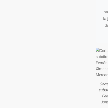
na
la
d
Corte
subdi
Fer
Xim