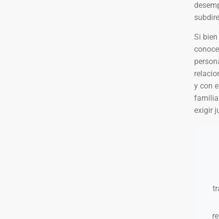
desemp
subdire
Si bien
conoce
person
relaci
y con e
familia
exigir j
t
r