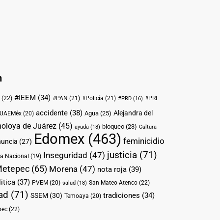
n
#IEEM
(34)
(22)
#PAN
(21)
#Policía
(21)
#PRI
#PRD
(16)
accidente
(38)
Alejandra del
Agua
(25)
UAEMéx
(20)
oloya de Juárez
(45)
bloqueo
(23)
ayuda
(18)
Cultura
Edomex
(463)
feminicidio
nuncia
(27)
justicia
(71)
Inseguridad
(47)
a Nacional
(19)
etepec
(65)
Morena
(47)
nota roja
(39)
itica
(37)
PVEM
(20)
San Mateo Atenco
(22)
salud
(18)
ad
(71)
tradiciones
(34)
SSEM
(30)
Temoaya
(20)
pec
(22)