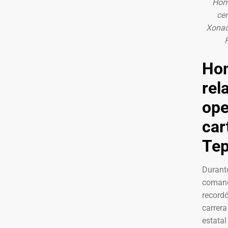
Home
cen
Xonac
Hom
rel
ope
car
Tep
Durante
comand
record
carrera
estatal