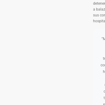
detener
a balaz
sus co
hospita
“
t
co
h
p