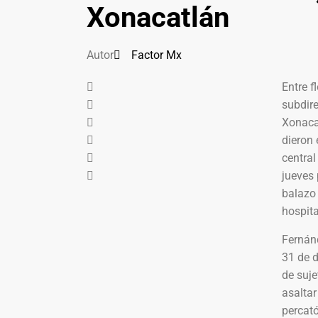
Xonacatlán
Autor
Factor Mx
Entre f
subdire
Xonacat
dieron 
central
jueves
balazo 
hospita
Fernán
31 de 
de suj
asaltar
percató