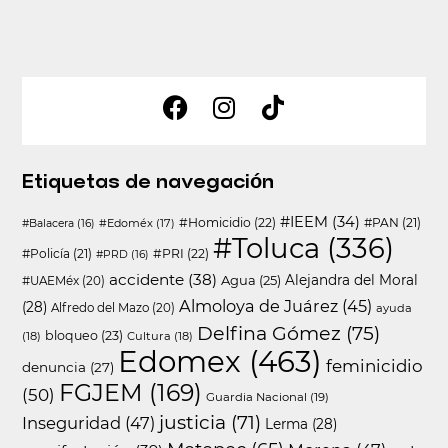
Etiquetas de navegación
#IEEM
(34)
#Homicidio
(22)
#PAN
(21)
#Edoméx
(17)
#Balacera
(16)
#Toluca
(336)
#Policía
(21)
#PRI
(22)
#PRD
(16)
accidente
(38)
Agua
(25)
Alejandra del Moral
#UAEMéx
(20)
Almoloya de Juárez
(45)
(28)
Alfredo del Mazo
(20)
ayuda
Delfina Gómez
(75)
bloqueo
(23)
(18)
Cultura
(18)
Edomex
(463)
feminicidio
denuncia
(27)
FGJEM
(169)
(50)
Guardia Nacional
(19)
justicia
(71)
Inseguridad
(47)
Lerma
(28)