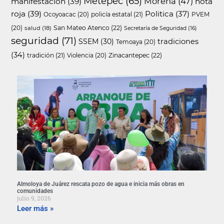
Metepec
(65)
Morena
(47)
manifestación
(39)
nota
roja
(39)
Politica
(37)
policía estatal
(21)
Ocoyoacac
(20)
PVEM
San Mateo Atenco
(22)
(20)
salud
(18)
Secretaría de Seguridad
(16)
seguridad
(71)
SSEM
(30)
tradiciones
Temoaya
(20)
(34)
tradición
(21)
Zinacantepec
(22)
Violencia
(20)
Almoloya de Juárez rescata pozo de agua e inicia más obras en
comunidades
julio 9, 2026
Leer más »