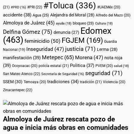
#Toluca
(336)
(21)
#PRI
(22)
#UAEMéx
(20)
#PRD
(16)
accidente
(38)
Alejandra del Moral
(28)
Agua
(25)
Alfredo del Mazo
(20)
Almoloya de Juárez
(45)
bloqueo
(23)
ayuda
(18)
Cultura
(18)
Edomex
Delfina Gómez
(75)
denuncia
(27)
(463)
FGJEM
(169)
feminicidio
(50)
Guardia
justicia
(71)
Inseguridad
(47)
Lerma
(28)
Nacional
(19)
Metepec
(65)
Morena
(47)
manifestación
(39)
nota roja
(39)
Politica
(37)
Ocoyoacac
(20)
policía estatal
(21)
PVEM
(20)
salud
(18)
seguridad
(71)
San Mateo Atenco
(22)
Secretaría de Seguridad
(16)
tradiciones
(34)
SSEM
(30)
Temoaya
(20)
tradición
(21)
Violencia
(20)
Zinacantepec
(22)
Almoloya de Juárez rescata pozo de
agua e inicia más obras en comunidades