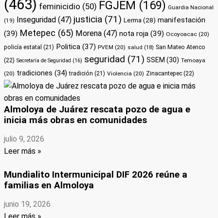
(463)
FGJEM
(169)
feminicidio
(50)
Guardia Nacional
justicia
(71)
Inseguridad
(47)
manifestación
Lerma
(28)
(19)
Metepec
(65)
Morena
(47)
(39)
nota roja
(39)
Ocoyoacac
(20)
Politica
(37)
policía estatal
(21)
PVEM
(20)
San Mateo Atenco
salud
(18)
seguridad
(71)
SSEM
(30)
(22)
Temoaya
Secretaría de Seguridad
(16)
tradiciones
(34)
(20)
tradición
(21)
Violencia
(20)
Zinacantepec
(22)
Almoloya de Juárez rescata pozo de agua e
inicia más obras en comunidades
julio 9, 2026
Leer más »
Mundialito Intermunicipal DIF 2026 reúne a
familias en Almoloya
junio 19, 2026
Leer más »