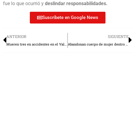
fue lo que ocurrió y
deslindar responsabilidades.
Suscríbete en Google News
ANTERIOR
SIGUIENTE
Mueren tres en accidentes en el Valle de Toluca
Abandonan cuerpo de mujer dentro de autobús en Toluca
Boletín informativo
Obtenga todas las
actualizaciones e información
semanal