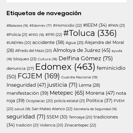
Etiquetas de navegación
#IEEM
(34)
#Homicidio
(22)
#PAN
(21)
#Edoméx
(17)
#Balacera
(16)
#Toluca
(336)
#Policía
(21)
#PRI
(22)
#PRD
(16)
accidente
(38)
Agua
(25)
Alejandra del Moral
#UAEMéx
(20)
Almoloya de Juárez
(45)
(28)
Alfredo del Mazo
(20)
ayuda
Delfina Gómez
(75)
bloqueo
(23)
(18)
Cultura
(18)
Edomex
(463)
feminicidio
denuncia
(27)
FGJEM
(169)
(50)
Guardia Nacional
(19)
justicia
(71)
Inseguridad
(47)
Lerma
(28)
Metepec
(65)
Morena
(47)
manifestación
(39)
nota
roja
(39)
Politica
(37)
policía estatal
(21)
Ocoyoacac
(20)
PVEM
San Mateo Atenco
(22)
(20)
salud
(18)
Secretaría de Seguridad
(16)
seguridad
(71)
SSEM
(30)
tradiciones
Temoaya
(20)
(34)
tradición
(21)
Zinacantepec
(22)
Violencia
(20)