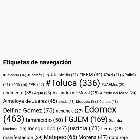
Etiquetas de navegación
#IEEM
(34)
#Homicidio
(22)
#PAN
(21)
#Policía
#Balacera
(16)
#Edoméx
(17)
#Toluca
(336)
(21)
#PRI
(22)
#UAEMéx
(20)
#PRD
(16)
accidente
(38)
Alejandra del Moral
(28)
Agua
(25)
Alfredo del Mazo
(20)
Almoloya de Juárez
(45)
bloqueo
(23)
ayuda
(18)
Cultura
(18)
Edomex
Delfina Gómez
(75)
denuncia
(27)
(463)
FGJEM
(169)
feminicidio
(50)
Guardia
justicia
(71)
Inseguridad
(47)
Lerma
(28)
Nacional
(19)
Metepec
(65)
Morena
(47)
manifestación
(39)
nota roja