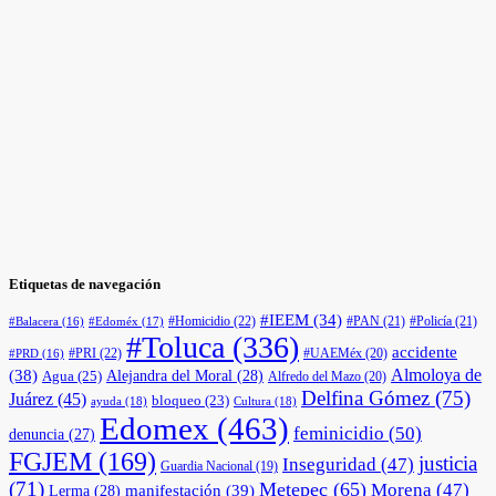
Etiquetas de navegación
#IEEM
(34)
#Homicidio
(22)
#PAN
(21)
#Policía
(21)
#Edoméx
(17)
#Balacera
(16)
#Toluca
(336)
accidente
#PRI
(22)
#UAEMéx
(20)
#PRD
(16)
(38)
Almoloya de
Agua
(25)
Alejandra del Moral
(28)
Alfredo del Mazo
(20)
Delfina Gómez
(75)
Juárez
(45)
bloqueo
(23)
ayuda
(18)
Cultura
(18)
Edomex
(463)
feminicidio
(50)
denuncia
(27)
FGJEM
(169)
justicia
Inseguridad
(47)
Guardia Nacional
(19)
(71)
Metepec
(65)
Morena
(47)
manifestación
(39)
Lerma
(28)