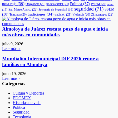
nota roja
(39)
Politica
(37)
Ocoyoacac
(20)
policía estatal
(21)
PVEM
(20)
salud
seguridad
(71)
SSEM
San Mateo Atenco
(22)
(18)
Secretaría de Seguridad
(16)
(30)
tradiciones
(34)
Temoaya
(20)
tradición
(21)
Violencia
(20)
Zinacantepec
(22)
Almoloya de Juárez rescata pozo de agua e inicia
más obras en comunidades
julio 9, 2026
Leer más »
Mundialito Intermunicipal DIF 2026 reúne a
familias en Almoloya
junio 19, 2026
Leer más »
Categorías
Cultura y Deportes
EDOMEX
Historias de vida
Política
Seguridad
Tecnología