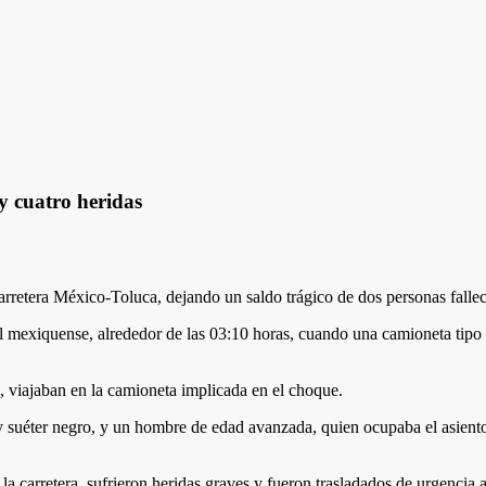
y cuatro heridas
 carretera México-Toluca, dejando un saldo trágico de dos personas falle
tal mexiquense, alrededor de las 03:10 horas, cuando una camioneta tip
, viajaban en la camioneta implicada en el choque.
a y suéter negro, y un hombre de edad avanzada, quien ocupaba el asient
la carretera, sufrieron heridas graves y fueron trasladados de urgencia 