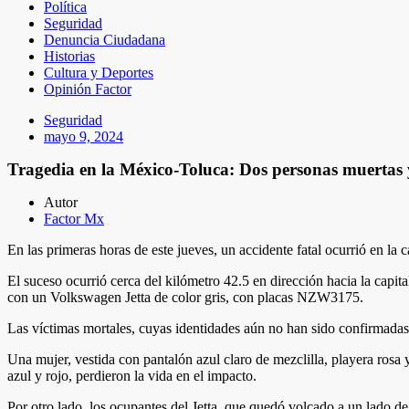
Política
Seguridad
Denuncia Ciudadana
Historias
Cultura y Deportes
Opinión Factor
Seguridad
mayo 9, 2024
Tragedia en la México-Toluca: Dos personas muertas 
Autor
Factor Mx
En las primeras horas de este jueves, un accidente fatal ocurrió en la
El suceso ocurrió cerca del kilómetro 42.5 en dirección hacia la capi
con un Volkswagen Jetta de color gris, con placas NZW3175.
Las víctimas mortales, cuyas identidades aún no han sido confirmadas
Una mujer, vestida con pantalón azul claro de mezclilla, playera ros
azul y rojo, perdieron la vida en el impacto.
Por otro lado, los ocupantes del Jetta, que quedó volcado a un lado de 