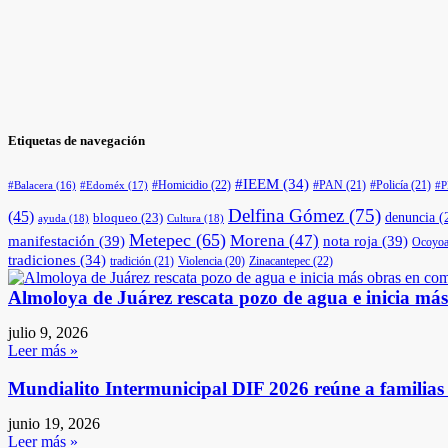
Etiquetas de navegación
#IEEM
(34)
#Homicidio
(22)
#PAN
(21)
#Policía
(21)
#Edoméx
(17)
#Balacera
(16)
#
Delfina Gómez
(75)
(45)
denuncia
(
bloqueo
(23)
ayuda
(18)
Cultura
(18)
Metepec
(65)
Morena
(47)
manifestación
(39)
nota roja
(39)
Ocoyoa
tradiciones
(34)
tradición
(21)
Violencia
(20)
Zinacantepec
(22)
Almoloya de Juárez rescata pozo de agua e inicia má
julio 9, 2026
Leer más »
Mundialito Intermunicipal DIF 2026 reúne a familia
junio 19, 2026
Leer más »