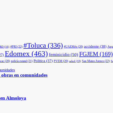
#Toluca
(336)
accidente
(38)
Agu
#PRI
(22)
#UAEMéx
(20)
PRD
(16)
Edomex
(463)
FGJEM
(169)
feminicidio
(50)
27)
Politica
(37)
cac
(20)
policía estatal
(21)
PVEM
(20)
San Mateo Atenco
(22)
salud
(18)
S
s obras en comunidades
s en Almoloya