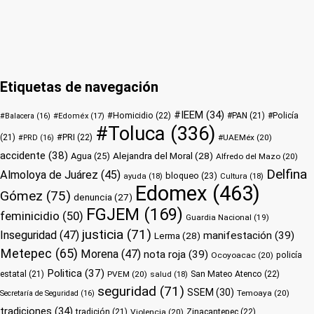
Etiquetas de navegación
#IEEM
(34)
#Homicidio
(22)
#PAN
(21)
#Policía
#Balacera
(16)
#Edoméx
(17)
#Toluca
(336)
(21)
#PRI
(22)
#UAEMéx
(20)
#PRD
(16)
accidente
(38)
Alejandra del Moral
(28)
Agua
(25)
Alfredo del Mazo
(20)
Delfina
Almoloya de Juárez
(45)
bloqueo
(23)
ayuda
(18)
Cultura
(18)
Edomex
(463)
Gómez
(75)
denuncia
(27)
FGJEM
(169)
feminicidio
(50)
Guardia Nacional
(19)
justicia
(71)
Inseguridad
(47)
manifestación
(39)
Lerma
(28)
Metepec
(65)
Morena
(47)
nota roja
(39)
Ocoyoacac
(20)
policía
Politica
(37)
estatal
(21)
PVEM
(20)
San Mateo Atenco
(22)
salud
(18)
seguridad
(71)
SSEM
(30)
Temoaya
(20)
Secretaría de Seguridad
(16)
tradiciones
(34)
tradición
(21)
Violencia
(20)
Zinacantepec
(22)