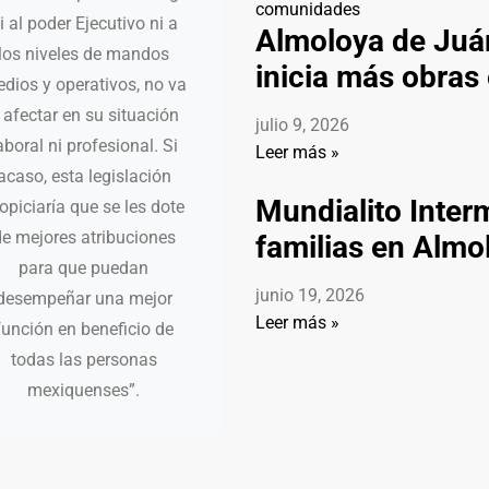
i al poder Ejecutivo ni a
Almoloya de Juár
los niveles de mandos
inicia más obra
dios y operativos, no va
 afectar en su situación
julio 9, 2026
aboral ni profesional. Si
Leer más »
acaso, esta legislación
Mundialito Inter
opiciaría que se les dote
e mejores atribuciones
familias en Almo
para que puedan
junio 19, 2026
desempeñar una mejor
Leer más »
función en beneficio de
todas las personas
mexiquenses”.