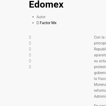
Edomex
Autor
Factor Mx
Con la 
princip
Republi
aparato
su actu
protes
gobern
la frac
Morena 
reforma
Adminis
En sesi