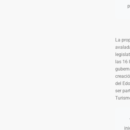
p
La prop
avalada
legisla
las 16
gubern
creació
del Edo
ser par
Turismo
in