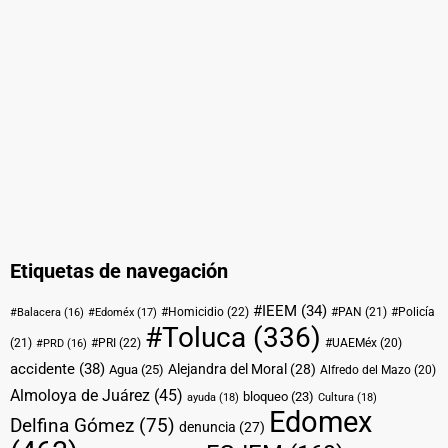
Etiquetas de navegación
#IEEM
(34)
#Homicidio
(22)
#PAN
(21)
#Policía
#Balacera
(16)
#Edoméx
(17)
#Toluca
(336)
(21)
#PRI
(22)
#UAEMéx
(20)
#PRD
(16)
accidente
(38)
Alejandra del Moral
(28)
Agua
(25)
Alfredo del Mazo
(20)
Almoloya de Juárez
(45)
bloqueo
(23)
ayuda
(18)
Cultura
(18)
Edomex
Delfina Gómez
(75)
denuncia
(27)