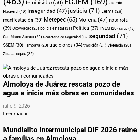
(463)
FGJEM
(169)
feminicidio
(50)
Guardia
justicia
(71)
Inseguridad
(47)
Lerma
(28)
Nacional
(19)
Metepec
(65)
Morena
(47)
manifestación
(39)
nota roja
(39)
Politica
(37)
Ocoyoacac
(20)
policía estatal
(21)
PVEM
(20)
salud
(18)
seguridad
(71)
San Mateo Atenco
(22)
Secretaría de Seguridad
(16)
tradiciones
(34)
SSEM
(30)
Temoaya
(20)
tradición
(21)
Violencia
(20)
Zinacantepec
(22)
Almoloya de Juárez rescata pozo de
agua e inicia más obras en comunidades
julio 9, 2026
Leer más »
Mundialito Intermunicipal DIF 2026 reúne
a familias en Almoloya