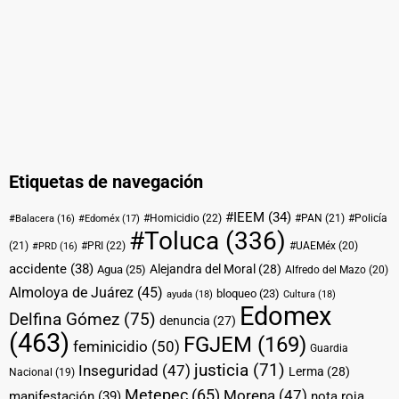
Etiquetas de navegación
#IEEM
(34)
#Homicidio
(22)
#PAN
(21)
#Policía
#Balacera
(16)
#Edoméx
(17)
#Toluca
(336)
(21)
#PRI
(22)
#UAEMéx
(20)
#PRD
(16)
accidente
(38)
Alejandra del Moral
(28)
Agua
(25)
Alfredo del Mazo
(20)
Almoloya de Juárez
(45)
bloqueo
(23)
ayuda
(18)
Cultura
(18)
Edomex
Delfina Gómez
(75)
denuncia
(27)
(463)
FGJEM
(169)
feminicidio
(50)
Guardia
justicia
(71)
Inseguridad
(47)
Lerma
(28)
Nacional
(19)
Metepec
(65)
Morena
(47)
manifestación
(39)
nota roja