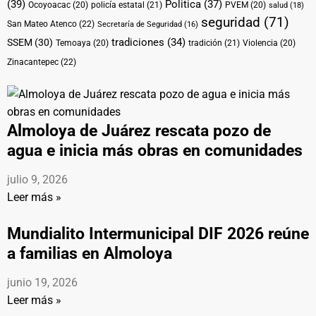
(39)
Politica
(37)
Ocoyoacac
(20)
policía estatal
(21)
PVEM
(20)
salud
(18)
seguridad
(71)
San Mateo Atenco
(22)
Secretaría de Seguridad
(16)
tradiciones
(34)
SSEM
(30)
Temoaya
(20)
tradición
(21)
Violencia
(20)
Zinacantepec
(22)
Almoloya de Juárez rescata pozo de
agua e inicia más obras en comunidades
julio 9, 2026
Leer más »
Mundialito Intermunicipal DIF 2026 reúne
a familias en Almoloya
junio 19, 2026
Leer más »