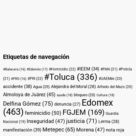
Etiquetas de navegación
#IEEM
(34)
#Homicidio
(22)
#PAN
(21)
#Policía
#Balacera
(16)
#Edoméx
(17)
#Toluca
(336)
(21)
#PRI
(22)
#UAEMéx
(20)
#PRD
(16)
accidente
(38)
Alejandra del Moral
(28)
Agua
(25)
Alfredo del Mazo
(20)
Almoloya de Juárez
(45)
bloqueo
(23)
ayuda
(18)
Cultura
(18)
Edomex
Delfina Gómez
(75)
denuncia
(27)
(463)
FGJEM
(169)
feminicidio
(50)
Guardia
justicia
(71)
Inseguridad
(47)
Lerma
(28)
Nacional
(19)
Metepec
(65)
Morena
(47)
manifestación
(39)
nota roja