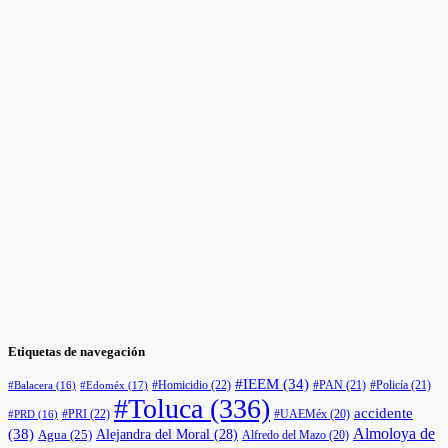
Etiquetas de navegación
#IEEM
(34)
#Homicidio
(22)
#PAN
(21)
#Policía
(21)
#Edoméx
(17)
#Balacera
(16)
#Toluca
(336)
accidente
#PRI
(22)
#UAEMéx
(20)
#PRD
(16)
(38)
Almoloya de
Agua
(25)
Alejandra del Moral
(28)
Alfredo del Mazo
(20)