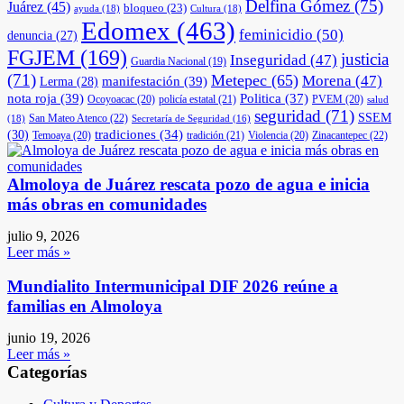
Delfina Gómez
(75)
Juárez
(45)
bloqueo
(23)
ayuda
(18)
Cultura
(18)
Edomex
(463)
feminicidio
(50)
denuncia
(27)
FGJEM
(169)
justicia
Inseguridad
(47)
Guardia Nacional
(19)
(71)
Metepec
(65)
Morena
(47)
manifestación
(39)
Lerma
(28)
nota roja
(39)
Politica
(37)
Ocoyoacac
(20)
policía estatal
(21)
PVEM
(20)
salud
seguridad
(71)
SSEM
San Mateo Atenco
(22)
(18)
Secretaría de Seguridad
(16)
(30)
tradiciones
(34)
Temoaya
(20)
tradición
(21)
Violencia
(20)
Zinacantepec
(22)
Almoloya de Juárez rescata pozo de agua e inicia
más obras en comunidades
julio 9, 2026
Leer más »
Mundialito Intermunicipal DIF 2026 reúne a
familias en Almoloya
junio 19, 2026
Leer más »
Categorías