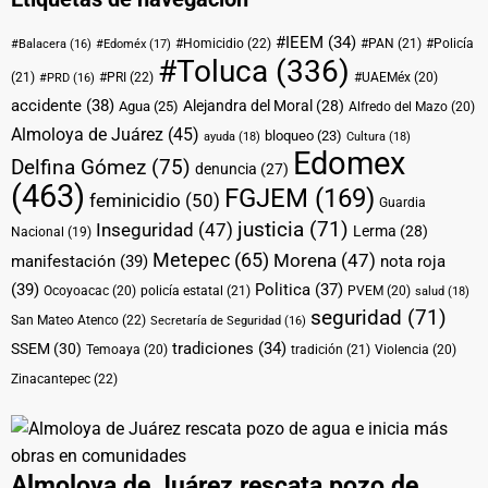
#IEEM
(34)
#Homicidio
(22)
#PAN
(21)
#Policía
#Balacera
(16)
#Edoméx
(17)
#Toluca
(336)
(21)
#PRI
(22)
#UAEMéx
(20)
#PRD
(16)
accidente
(38)
Alejandra del Moral
(28)
Agua
(25)
Alfredo del Mazo
(20)
Almoloya de Juárez
(45)
bloqueo
(23)
ayuda
(18)
Cultura
(18)
Edomex
Delfina Gómez
(75)
denuncia
(27)
(463)
FGJEM
(169)
feminicidio
(50)
Guardia
justicia
(71)
Inseguridad
(47)
Lerma
(28)
Nacional
(19)
Metepec
(65)
Morena
(47)
manifestación
(39)
nota roja
(39)
Politica
(37)
Ocoyoacac
(20)
policía estatal
(21)
PVEM
(20)
salud
(18)
seguridad
(71)
San Mateo Atenco
(22)
Secretaría de Seguridad
(16)
tradiciones
(34)
SSEM
(30)
Temoaya
(20)
tradición
(21)
Violencia
(20)
Zinacantepec
(22)
Almoloya de Juárez rescata pozo de