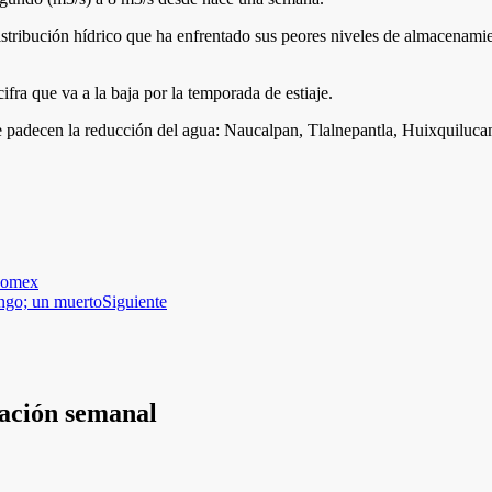
distribución hídrico que ha enfrentado sus peores niveles de almacenami
ra que va a la baja por la temporada de estiaje.
adecen la reducción del agua: Naucalpan, Tlalnepantla, Huixquilucan, 
Edomex
ngo; un muerto
Siguiente
mación semanal