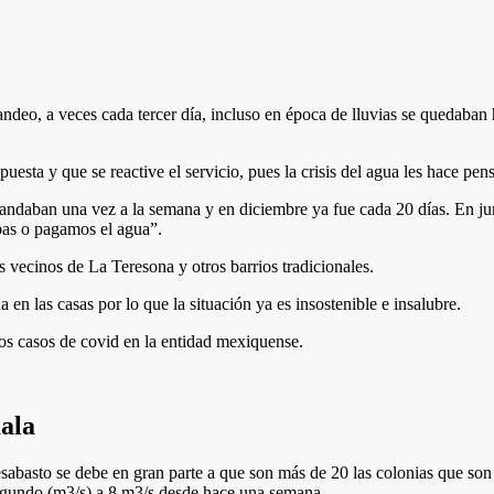
ndeo, a veces cada tercer día, incluso en época de lluvias se quedaban 
puesta y que se reactive el servicio, pues la crisis del agua les hace pen
mandaban una vez a la semana y en diciembre ya fue cada 20 días. En j
pas o pagamos el agua”.
s vecinos de La Teresona y otros barrios tradicionales.
n las casas por lo que la situación ya es insostenible e insalubre.
los casos de covid en la entidad mexiquense.
ala
abasto se debe en gran parte a que son más de 20 las colonias que son 
egundo (m3/s) a 8 m3/s desde hace una semana.