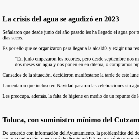
La crisis del agua se agudizó en 2023
Señalaron que desde junio del año pasado les ha llegado el agua por ta
días secos.
Es por ello que se organizaron para llegar a la alcaldía y exigir una res
“En junio empezaron los recortes, pero desde septiembre nos 
dos meses sin agua y nos ponen en en dilema, o compramos pi
Cansados de la situación, decidieron manifestarse la tarde de este lune
Lamentaron que incluso en Navidad pasaron las celebraciones sin agua e
Les preocupa, además, la falta de higiene en medio de un repunte de 
Toluca, con suministro mínimo del Cutzam
De acuerdo con información del Ayuntamiento, la problemática del des
con una reducción, pues pasó de disminuyó 9.5 metros cúbicos por s