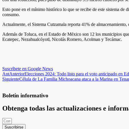
Esto pone en el mínimo histórico lo que se recibe de este sistema de 
consumo.
Actualmente, el Sistema Cutzamala reporta 41% de almacenamiento, cif
Además de Toluca, en el Estado de México son 12 los municipios que p
Ecatepec, Nezahualcóyotl, Nicolás Romero, Acolman y Tecámac.
Suscríbete en Google News
Ant
Anterior
Elecciones 2024: Todo listo para el voto anticipado en 
Siguiente
Célula de La Familia Michoacana ataca a la Marina en Tena
Boletín informativo
Obtenga todas las actualizaciones e infor
Suscribirse