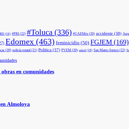
#Toluca
(336)
accidente
(38)
Agu
#PRI
(22)
#UAEMéx
(20)
PRD
(16)
Edomex
(463)
FGJEM
(169)
feminicidio
(50)
27)
Politica
(37)
cac
(20)
policía estatal
(21)
PVEM
(20)
San Mateo Atenco
(22)
salud
(18)
S
s obras en comunidades
s en Almoloya