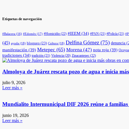
Etiquetas de navegación
#IEEM
(34)
#Homicidio
(22)
#PAN
(21)
#Policía
(21)
#Edoméx
(17)
#Balacera
(16)
#
Delfina Gómez
(75)
(45)
denuncia
(
bloqueo
(23)
ayuda
(18)
Cultura
(18)
Metepec
(65)
Morena
(47)
manifestación
(39)
nota roja
(39)
Ocoyoa
tradiciones
(34)
tradición
(21)
Violencia
(20)
Zinacantepec
(22)
Almoloya de Juárez rescata pozo de agua e inicia má
julio 9, 2026
Leer más »
Mundialito Intermunicipal DIF 2026 reúne a familia
junio 19, 2026
Leer más »