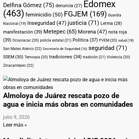
Edomex
Delfina Gómez
(75)
denuncia
(27)
(463)
FGJEM
(169)
feminicidio
(50)
Guardia
justicia
(71)
Inseguridad
(47)
Lerma
(28)
Nacional
(19)
Metepec
(65)
Morena
(47)
manifestación
(39)
nota roja
(39)
Politica
(37)
Ocoyoacac
(20)
policía estatal
(21)
PVEM
(20)
salud
(18)
seguridad
(71)
San Mateo Atenco
(22)
Secretaría de Seguridad
(16)
tradiciones
(34)
SSEM
(30)
Temoaya
(20)
tradición
(21)
Violencia
(20)
Zinacantepec
(22)
Almoloya de Juárez rescata pozo de
agua e inicia más obras en comunidades
julio 9, 2026
Leer más »