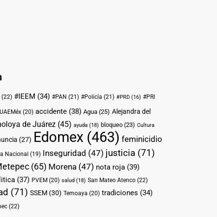
n
#IEEM
(34)
(22)
#PAN
(21)
#Policía
(21)
#PRI
#PRD
(16)
accidente
(38)
Alejandra del
Agua
(25)
UAEMéx
(20)
oloya de Juárez
(45)
bloqueo
(23)
ayuda
(18)
Cultura
Edomex
(463)
feminicidio
nuncia
(27)
justicia
(71)
Inseguridad
(47)
a Nacional
(19)
etepec
(65)
Morena
(47)
nota roja
(39)
itica
(37)
PVEM
(20)
San Mateo Atenco
(22)
salud
(18)
ad
(71)
tradiciones
(34)
SSEM
(30)
Temoaya
(20)
pec
(22)