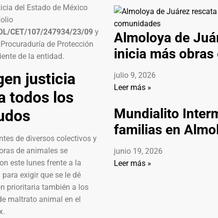
icia del Estado de México
folio
OL/CET/107/247934/23/09
y
Almoloya de Juár
 Procuraduría de Protección
inicia más obra
ente de la entidad.
gen justicia
julio 9, 2026
Leer más »
a todos los
Mundialito Inter
udos
familias en Almo
ntes de diversos colectivos y
toras de animales se
junio 19, 2026
on este lunes frente a la
Leer más »
ara exigir que se le dé
n prioritaria también a los
e maltrato animal en el
x.