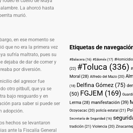
y rodeó el cuello de Maya
 alambre. La ahorcó hasta
perrita murió.
bargo, en ese momento se
Etiquetas de navegació
ó que no era la primera vez
ya sufría maltrato, pues su
#Homicidio
#Balacera
(16)
#Edoméx
(17)
le dejaba de dar de comer y
#Toluca
(336)
reaba por diversión.
(22)
#
Alm
Moral
(28)
Alfredo del Mazo
(20)
icilio del agresor fue
Delfina Gómez
(75)
de
(18)
do otro pitbull, que ya se
FGJEM
(169)
(50)
Guardi
tra bajo resguardo y en
M
manifestación
(39)
Lerma
(28)
ción para saber si puede ser
Pol
n adopción.
Ocoyoacac
(20)
policía estatal
(21)
segurid
Secretaría de Seguridad
(16)
tos hechos se levantaron
tradición
(21)
Violencia
(20)
Zinacante
as ante la Fiscalía General