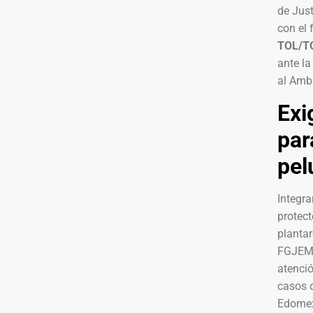
de Just
con el 
TOL/T
ante la
al Ambi
Exi
par
pel
Integra
protec
plantar
FGJEM p
atenció
casos d
Edome