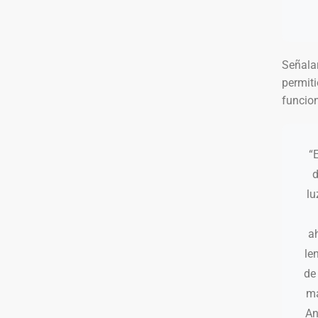
Señala
permiti
funcio
“
d
lu
a
le
de
ma
An