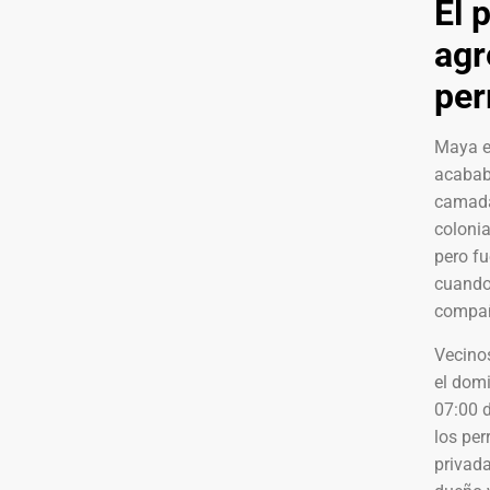
El 
agr
per
Maya er
acababa
camada,
coloni
pero f
cuando
compañe
Vecino
el domi
07:00 
los per
privada