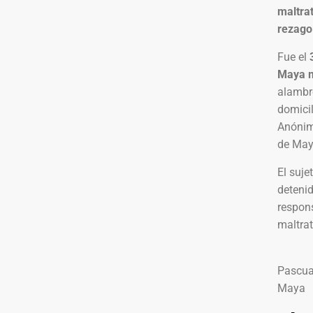
maltra
rezago
Fue el
Maya m
alambr
domicil
Anónim
de Mayo
El suje
detenid
respons
maltra
Pascual
Maya