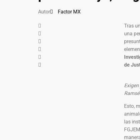
Autor
Factor MX
Tras u
una per
presunt
elemen
Investi
de Jus
Exigen 
Ramsé
Esto, m
animal
las ins
FGJEM 
manera