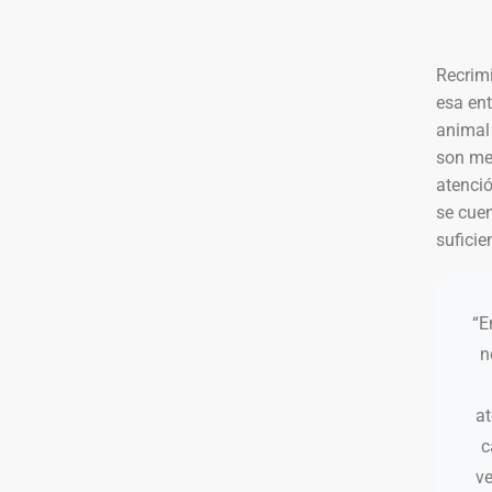
Recrim
esa en
animal 
son med
atenció
se cue
suficie
“E
n
at
c
ve