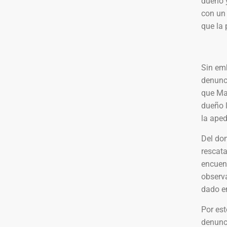
dueño 
con un
que la 
Sin em
denunci
que Ma
dueño 
la aped
Del dom
rescata
encuen
observa
dado e
Por es
denunci