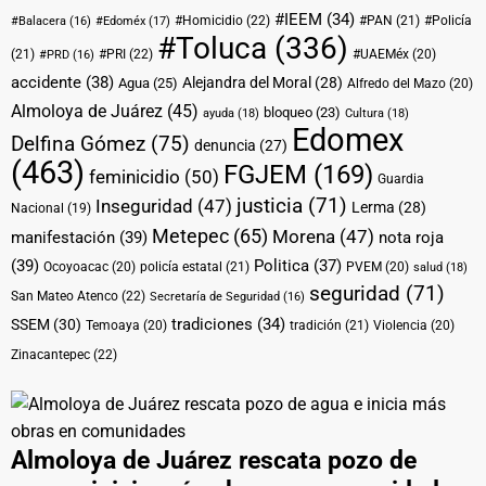
#IEEM
(34)
#Homicidio
(22)
#PAN
(21)
#Policía
#Balacera
(16)
#Edoméx
(17)
#Toluca
(336)
(21)
#PRI
(22)
#UAEMéx
(20)
#PRD
(16)
accidente
(38)
Alejandra del Moral
(28)
Agua
(25)
Alfredo del Mazo
(20)
Almoloya de Juárez
(45)
bloqueo
(23)
ayuda
(18)
Cultura
(18)
Edomex
Delfina Gómez
(75)
denuncia
(27)
(463)
FGJEM
(169)
feminicidio
(50)
Guardia
justicia
(71)
Inseguridad
(47)
Lerma
(28)
Nacional
(19)
Metepec
(65)
Morena
(47)
manifestación
(39)
nota roja
(39)
Politica
(37)
Ocoyoacac
(20)
policía estatal
(21)
PVEM
(20)
salud
(18)
seguridad
(71)
San Mateo Atenco
(22)
Secretaría de Seguridad
(16)
tradiciones
(34)
SSEM
(30)
Temoaya
(20)
tradición
(21)
Violencia
(20)
Zinacantepec
(22)
Almoloya de Juárez rescata pozo de