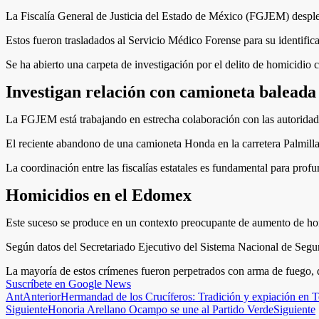
La Fiscalía General de Justicia del Estado de México (FGJEM) desplegó
Estos fueron trasladados al Servicio Médico Forense para su identific
Se ha abierto una carpeta de investigación por el delito de homicidio ca
Investigan relación con camioneta balead
La FGJEM está trabajando en estrecha colaboración con las autoridades
El reciente abandono de una camioneta Honda en la carretera Palmillas
La coordinación entre las fiscalías estatales es fundamental para profu
Homicidios en el Edomex
Este suceso se produce en un contexto preocupante de aumento de ho
Según datos del Secretariado Ejecutivo del Sistema Nacional de Segur
La mayoría de estos crímenes fueron perpetrados con arma de fuego, des
Suscríbete en Google News
Ant
Anterior
Hermandad de los Crucíferos: Tradición y expiación en 
Siguiente
Honoria Arellano Ocampo se une al Partido Verde
Siguiente