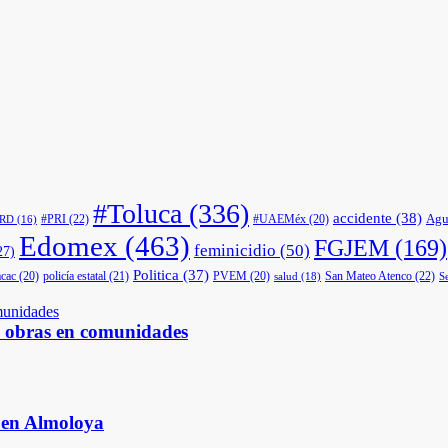
#Toluca
(336)
accidente
(38)
Agu
#PRI
(22)
#UAEMéx
(20)
PRD
(16)
Edomex
(463)
FGJEM
(169)
feminicidio
(50)
27)
Politica
(37)
cac
(20)
policía estatal
(21)
PVEM
(20)
San Mateo Atenco
(22)
salud
(18)
S
s obras en comunidades
s en Almoloya