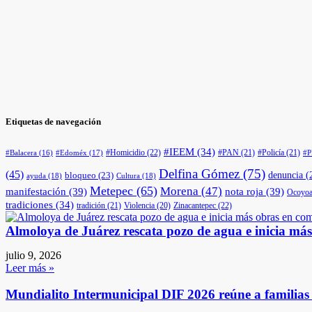
Etiquetas de navegación
#IEEM
(34)
#Homicidio
(22)
#PAN
(21)
#Policía
(21)
#Edoméx
(17)
#Balacera
(16)
#
Delfina Gómez
(75)
(45)
denuncia
(
bloqueo
(23)
ayuda
(18)
Cultura
(18)
Metepec
(65)
Morena
(47)
manifestación
(39)
nota roja
(39)
Ocoyoa
tradiciones
(34)
tradición
(21)
Violencia
(20)
Zinacantepec
(22)
Almoloya de Juárez rescata pozo de agua e inicia má
julio 9, 2026
Leer más »
Mundialito Intermunicipal DIF 2026 reúne a familia