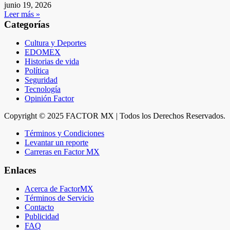
junio 19, 2026
Leer más »
Categorías
Cultura y Deportes
EDOMEX
Historias de vida
Política
Seguridad
Tecnología
Opinión Factor
Copyright © 2025 FACTOR MX | Todos los Derechos Reservados.
Términos y Condiciones
Levantar un reporte
Carreras en Factor MX
Enlaces
Acerca de FactorMX
Términos de Servicio
Contacto
Publicidad
FAQ