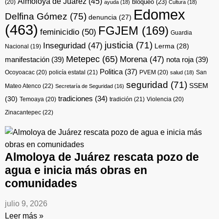
Almoloya de Juárez
(45)
(20)
bloqueo
(23)
ayuda
(18)
Cultura
(18)
Edomex
Delfina Gómez
(75)
denuncia
(27)
(463)
FGJEM
(169)
feminicidio
(50)
Guardia
justicia
(71)
Inseguridad
(47)
Lerma
(28)
Nacional
(19)
Metepec
(65)
Morena
(47)
manifestación
(39)
nota roja
(39)
Politica
(37)
Ocoyoacac
(20)
policía estatal
(21)
PVEM
(20)
San
salud
(18)
seguridad
(71)
SSEM
Mateo Atenco
(22)
Secretaría de Seguridad
(16)
(30)
tradiciones
(34)
Temoaya
(20)
tradición
(21)
Violencia
(20)
Zinacantepec
(22)
Almoloya de Juárez rescata pozo de
agua e inicia más obras en
comunidades
julio 9, 2026
Leer más »