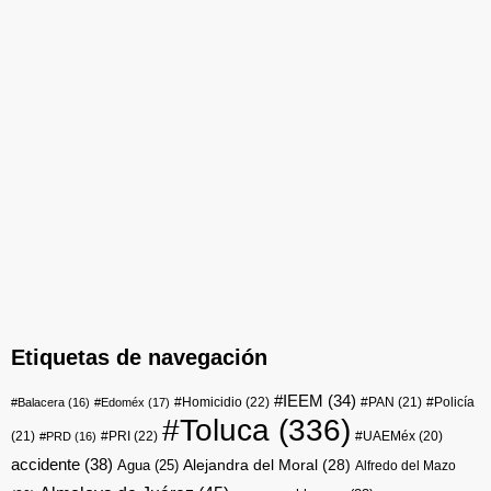
Etiquetas de navegación
#IEEM
(34)
#Homicidio
(22)
#PAN
(21)
#Policía
#Balacera
(16)
#Edoméx
(17)
#Toluca
(336)
(21)
#PRI
(22)
#UAEMéx
(20)
#PRD
(16)
accidente
(38)
Agua
(25)
Alejandra del Moral
(28)
Alfredo del Mazo